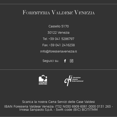
F
V
V
ORESTERIA
ALDESE
ENEZIA
Castello 5170
30122 Venezia
Tel.
+39 041 5286797
Fax. +39 041 2416238
info@foresteriavenezia.it
Seguici su:
Scarica la nostra Carta Servizi delle Case Valdesi
IBAN Foresteria Valdese Venezia: IT32 N030 6909 6061 0000 0131 263 -
Intesa Sanpaolo S.p.A. - Swift code (BIC) BCITITMM